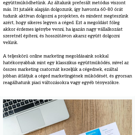
együttműködhetünk. Az általunk preferált metódus viszont
más. Itt jutalék alapján dolgozunk, így havonta 60-80 órát
tudunk aktívan dolgozni a projekten, és mindent megteszünk
azért, hogy sikeres legyen a céged. Ezt a megoldást főleg
akkor érdemes igénybe venni, ha igazán nagy vállalkozást
szeretnél építeni, és hosszútávon akarsz együtt dolgozni
velünk.
A teljeskörű online marketing megoldásaink sokkal
hatékonyabbak mint egy klasszikus együttműködés, mivel az
összes marketing csatornát kezeljük a cégednek, ezáltal
jobban átlátjuk a céged marketingjének működését, és gyorsan
reagálhatunk piaci változásokra vagy egyéb tényezőkre.