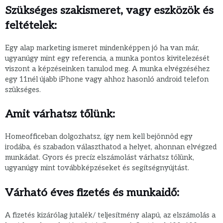
Szükséges szakismeret, vagy eszközök és
feltételek:
Egy alap marketing ismeret mindenképpen jó ha van már,
ugyanúgy mint egy referencia, a munka pontos kivitelezését
viszont a képzéseinken tanulod meg. A munka elvégzéséhez
egy 11nél újabb iPhone vagy ahhoz hasonló android telefon
szükséges.
Amit várhatsz tőlünk:
Homeofficeban dolgozhatsz, így nem kell bejönnöd egy
irodába, és szabadon választhatod a helyet, ahonnan elvégzed
munkádat. Gyors és precíz elszámolást várhatsz tőlünk,
ugyanúgy mint továbbképzéseket és segítségnyújtást.
Várható éves fizetés és munkaidő:
A fizetés kizárólag jutalék/ teljesítmény alapú, az elszámolás a