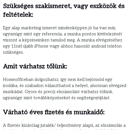
Szükséges szakismeret, vagy eszközök és
feltételek:
Egy alap marketing ismeret mindenképpen jó ha van már,
ugyanúgy mint egy referencia, a munka pontos kivitelezését
viszont a képzéseinken tanulod meg. A munka elvégzéséhez
egy 11nél újabb iPhone vagy ahhoz hasonló android telefon
szükséges.
Amit várhatsz tőlünk:
Homeofficeban dolgozhatsz, így nem kell bejönnöd egy
irodába, és szabadon választhatod a helyet, ahonnan elvégzed
munkádat. Gyors és precíz elszámolást várhatsz tőlünk,
ugyanúgy mint továbbképzéseket és segítségnyújtást.
Várható éves fizetés és munkaidő:
A fizetés kizárólag jutalék/ teljesítmény alapú, az elszámolás a